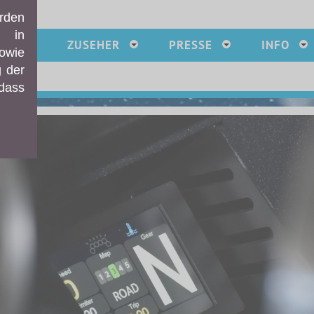
rden
e in
MER
ZUSEHER
PRESSE
INFO
sowie
g der
 dass