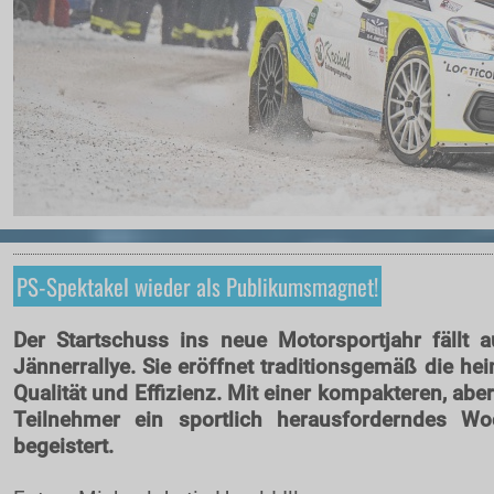
Online-Aushang
Regional Rallye Cup
Nennung
Nennliste
Zeitplan
Streckenplan
SP Onboard Videos
Zimmernachweis
PS-Spektakel wieder als Publikumsmagnet!
Tickets / Verkaufstellen
Der Startschuss ins neue Motorsportjahr fällt 
Ticket AGB
Jännerrallye. Sie eröffnet traditionsgemäß die he
Rallye-Journal
Qualität und Effizienz. Mit einer kompakteren, abe
Teilnehmer ein sportlich herausforderndes 
Kontakt
begeistert.
ZUSEHER