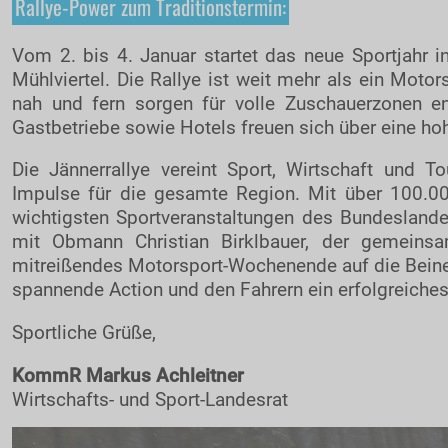
Rallye-Power zum Traditionstermin:
Motorsportclubs
Partner
Vom 2. bis 4. Januar startet das neue Sportjahr in
Mühlviertel. Die Rallye ist weit mehr als ein Motor
Sponsoren / Aussteller
nah und fern sorgen für volle Zuschauerzonen e
Rückblick
Gastbetriebe sowie Hotels freuen sich über eine ho
Live-Resultate
Die Jännerrallye vereint Sport, Wirtschaft und 
TEC7 ORM APP
Impulse für die gesamte Region. Mit über 100.0
wichtigsten Sportveranstaltungen des Bundeslande
Gemeinden
mit Obmann Christian Birklbauer, der gemeinsa
Zimmernachweis
mitreißendes Motorsport-Wochenende auf die Beine 
spannende Action und den Fahrern ein erfolgreiches
Tickets / Verkaufstellen
Ticket AGB
Sportliche Grüße,
Rallye-Journal
KommR Markus Achleitner
Archiv
Wirtschafts- und Sport-Landesrat
Kontakt