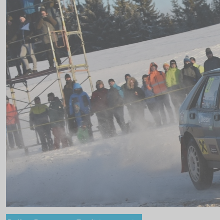
Medienpartner
Pressefotos
Akkreditierung
Nennliste
Zeitplan
Streckenplan
SP Onboard Videos
Tickets / Verkaufstellen
Ticket AGB
Rallye-Journal
Zimmernachweis
INFO
RCM