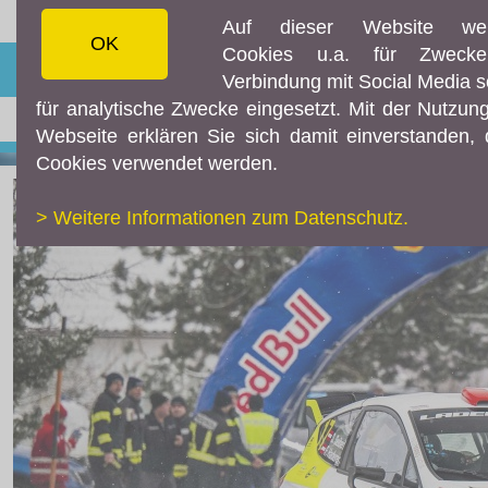
Auf dieser Website we
OK
Cookies u.a. für Zweck
☰ MENÜ
Verbindung mit Social Media 
für analytische Zwecke eingesetzt. Mit der Nutzun
AKTUELLES
Webseite erklären Sie sich damit einverstanden,
Aktuelles
Cookies verwendet werden.
Live-Resultate
> Weitere Informationen zum Datenschutz.
TEC7 ORM APP
Livestream
Instagram
Facebook
Fotos & Videos
TEILNEHMER
Downloads