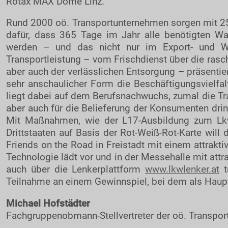
Rotax MAX Dome Linz.
Rund 2000 oö. Transportunternehmen sorgen mit 25
dafür, dass 365 Tage im Jahr alle benötigten Wa
werden – und das nicht nur im Export- und Wir
Transportleistung – vom Frischdienst über die rasch
aber auch der verlässlichen Entsorgung – präsentie
sehr anschaulicher Form die Beschäftigungsvielfal
liegt dabei auf dem Berufsnachwuchs, zumal die Tran
aber auch für die Belieferung der Konsumenten dri
Mit Maßnahmen, wie der L17-Ausbildung zum Lkw
Drittstaaten auf Basis der Rot-Weiß-Rot-Karte wil
Friends on the Road in Freistadt mit einem attrakt
Technologie lädt vor und in der Messehalle mit at
auch über die Lenkerplattform
www.lkwlenker.at
t
Teilnahme an einem Gewinnspiel, bei dem als Haupt
Michael Hofstädter
Fachgruppenobmann-Stellvertreter der oö. Transpor