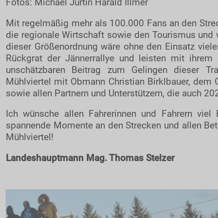
Fotos: Michael Jurtin Harald Illmer
Zuseherinformationen
Mit regelmäßig mehr als 100.000 Fans an den Streck
Live-Resultate
die regionale Wirtschaft sowie den Tourismus und w
TEC7 ORM APP
dieser Größenordnung wäre ohne den Einsatz vieler 
Zeitplan
Rückgrat der Jännerrallye und leisten mit ihre
unschätzbaren Beitrag zum Gelingen dieser Tra
Nennliste
Mühlviertel mit Obmann Christian Birklbauer, dem 
Streckenplan
sowie allen Partnern und Unterstützern, die auch 2
SP Onboard Videos
Ich wünsche allen Fahrerinnen und Fahrern viel 
Tickets / Verkaufstellen
spannende Momente an den Strecken und allen Bete
Mühlviertel!
Ticket AGB
Rallye-Journal
Landeshauptmann Mag. Thomas Stelzer
Zimmernachweis
PRESSE
Pressemeldungen