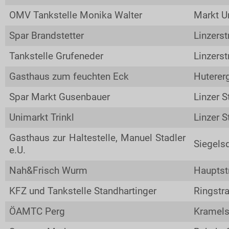
OMV Tankstelle Monika Walter
Markt U
Spar Brandstetter
Linzerst
Tankstelle Grufeneder
Linzers
Gasthaus zum feuchten Eck
Huterer
Spar Markt Gusenbauer
Linzer S
Unimarkt Trinkl
Linzer S
Gasthaus zur Haltestelle, Manuel Stadler
Siegels
e.U.
Nah&Frisch Wurm
Hauptst
KFZ und Tankstelle Standhartinger
Ringstr
ÖAMTC Perg
Kramels