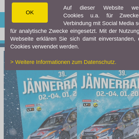
Auf dieser Website we
OK
Cookies u.a. für Zweck
☰ MENÜ
Verbindung mit Social Media 
für analytische Zwecke eingesetzt. Mit der Nutzun
AKTUELLES
Webseite erklären Sie sich damit einverstanden,
Aktuelles
Cookies verwendet werden.
Live-Resultate
> Weitere Informationen zum Datenschutz.
TEC7 ORM APP
Livestream
Instagram
Facebook
Fotos & Videos
TEILNEHMER
Downloads