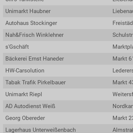
Unimarkt Haubner
Liebena
Autohaus Stockinger
Freistäd
Nah&Frisch Winklehner
Schulst
s'Gschäft
Marktpl
Bäckerei Ernst Haneder
Markt 6
HW-Carsolution
Lederer
Tabak Trafik Pirkelbauer
Markt 4
Unimarkt Riepl
Weiters
AD Autodienst Weiß
Nordka
Georg Obereder
Markt 2
Lagerhaus Unterweißenbach
Almstra