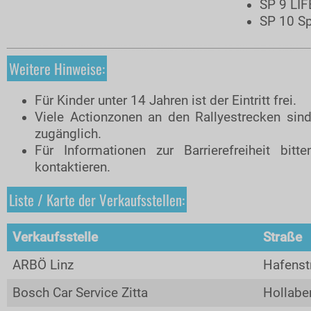
SP 9 LIF
PRESSE
SP 10 Sp
Pressemeldungen
Medienpartner
Weitere Hinweise:
Pressefotos
Für Kinder unter 14 Jahren ist der Eintritt frei.
Akkreditierung
Viele Actionzonen an den Rallyestrecken sind 
Nennliste
zugänglich.
Für Informationen zur Barrierefreiheit bit
Zeitplan
kontaktieren.
Streckenplan
Liste / Karte der Verkaufsstellen:
SP Onboard Videos
Tickets / Verkaufstellen
Verkaufsstelle
Straße
Ticket AGB
ARBÖ Linz
Hafenst
Merchandise Shop
Bosch Car Service Zitta
Hollabe
Rallye-Journal