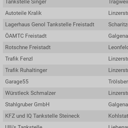
Tankstelle Singer
Tragwei
Merchandise Shop
Autoteile Kralik
Linzers
Rallye-Journal
Archiv
Lagerhaus Genol Tankstelle Freistadt
Scharitz
Kontakt
ÖAMTC Freistadt
Galgena
Rotschne Freistadt
Leonfeld
Trafik Fenzl
Linzerst
Trafik Ruhaltinger
Linzers
Garage55
Trölsbe
Würstleck Schmalzer
Linzers
Stahlgruber GmbH
Galgena
KFZ und IQ Tankstelle Steineck
Kohlstat
Ulli's Tankstelle
Liebena