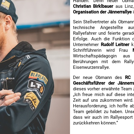
Händen. Denn neuer Obman
Christian Birklbauer
aus Linz,
Organisation der Jännerrallye
i
Sein Stellvertreter als Obman
technische Angestellte a
Rallyefahrer und feierte gera
Erfolge. Auch die Funktion 
Unternehmer
Rudolf Leitner
kü
Schriftführerin wird Frau
Wirtschaftspädagogin aus
Berührungen mit dem Rally
Eisenwurzenrallye.
Der neue Obmann des
RC M
Geschäftsführer der Jänner
dieses vorher erwähnte Team
„Ich freue mich auf diese int
Zeit auf uns zukommen wird. 
Herausforderung, ich hoffe ab
Team gebildet zu haben. Unser
dass wir auch im Rallyesport
zurückkehren können.“