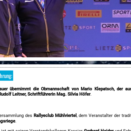
ührung:
lbauer übernimmt die Obmannschaft von Mario Klepatsch, der au
Rudolf Leitner, Schriftführerin Mag. Silvia Höfer
.
tversammlung des
Rallyeclub Mühlviertel
, dem Veranstalter der trad
ngsriege
.
ist mit seinen Vorstandskollegen Kassier
Gerhard Haider
und Schr