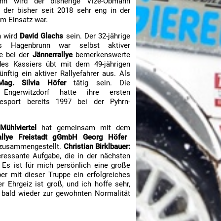
n wird der bisherige Vize-Obmann
 der bisher seit 2018 sehr eng in der
m Einsatz war.
n wird
David Glachs
sein. Der 32-jährige
us Hagenbrunn war selbst aktiver
de bei der
Jännerrallye
bemerkenswerte
des Kassiers übt mit dem 49-jährigen
nftig ein aktiver Rallyefahrer aus. Als
Mag. Silvia Höfer
tätig sein. Die
 Engerwitzdorf hatte ihre ersten
esport bereits 1997 bei der Pyhrn-
ühlviertel
hat gemeinsam mit dem
rallye Freistadt gGmbH Georg Höfer
 zusammengestellt.
Christian Birklbauer:
eressante Aufgabe, die in der nächsten
Es ist für mich persönlich eine große
er mit dieser Truppe ein erfolgreiches
 Ehrgeiz ist groß, und ich hoffe sehr,
 bald wieder zur gewohnten Normalität