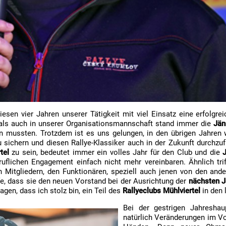
esen vier Jahren unserer Tätigkeit mit viel Einsatz eine erfolgre
 als auch in unserer Organisationsmannschaft stand immer die
Jän
 mussten. Trotzdem ist es uns gelungen, in den übrigen Jahren wir
sichern und diesen Rallye-Klassiker auch in der Zukunft durchzuf
rtel
zu sein, bedeutet immer ein volles Jahr für den Club und die
J
uflichen Engagement einfach nicht mehr vereinbaren. Ähnlich tr
 Mitgliedern, den Funktionären, speziell auch jenen von den ande
e, dass sie den neuen Vorstand bei der Ausrichtung der
nächsten J
gen, dass ich stolz bin, ein Teil des
Rallyeclubs Mühlviertel
in den 
Bei der gestrigen Jahresha
natürlich Veränderungen im Vo