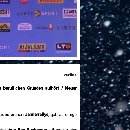
zurück
s beruflichen Gründen aufhört / Neuer
itionsreichen
Jännerrallye,
gab es einige
iftführer
Ben Puchner
aus ihren für vier