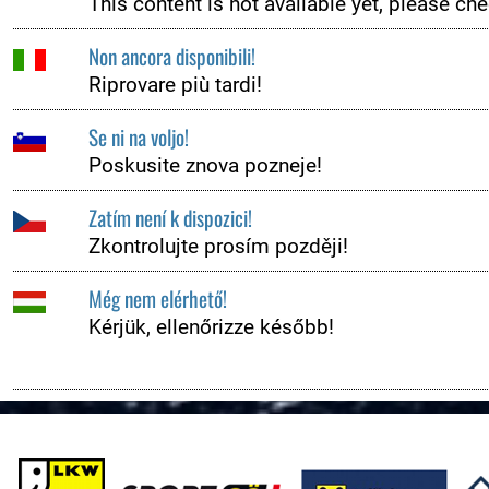
This content is not available yet, please che
ZUSEHER
Non ancora disponibili!
Zuseherinformationen
Riprovare più tardi!
Live-Resultate
Jännerrallye APP
Se ni na voljo!
Rallye-Simulator
Poskusite znova pozneje!
Zeitplan
Zatím není k dispozici!
Nennliste
Zkontrolujte prosím později!
Streckenplan
Még nem elérhető!
Rallyeshop
Kérjük, ellenőrizze később!
Online-Ticketshop
Tickets
Ticket AGB
Rallye-Journal