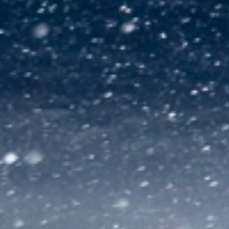
Rallye-Journal
Zimmernachweis
INFO
RCM
Motorsportclubs
Sponsoren / Aussteller
Partner
Rückblick
Live-Resultate
Jännerrallye APP
Gemeinden
Zimmernachweis
Rallyeshop