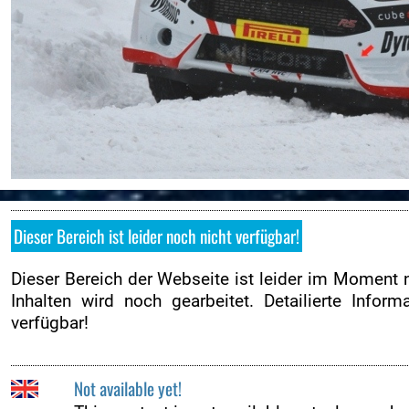
Downloads
Regional Rallye Cup
Nennung
Nennliste
Zeitplan
Streckenplan
Zimmernachweis
Rallyeshop
Dieser Bereich ist leider noch nicht verfügbar!
Online-Ticketshop
Dieser Bereich der Webseite ist leider im Moment n
Tickets
Inhalten wird noch gearbeitet. Detailierte Info
Ticket AGB
verfügbar!
Rallye-Journal
Kontakt
Not available yet!