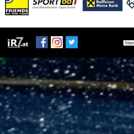
Zimmernachweis
PRESSE
Pressemeldungen
Medienpartner
Pressefotos
Akkreditierung
Nennliste
Zeitplan
Streckenplan
Rallyeshop
Online-Ticketshop
Tickets
Ticket AGB