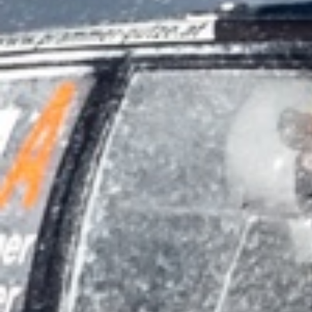
Online-Ticketshop
Tickets
Ticket AGB
Rallye-Journal
Archiv
Kontakt