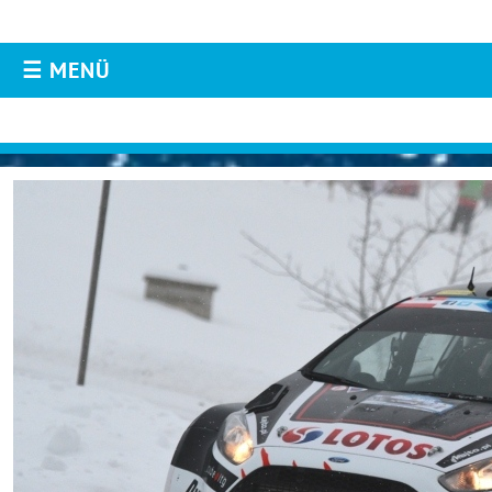
☰ MENÜ
AKTUELLES
Aktuelles
Live-Resultate
Jännerrallye APP
Livestream
Instagram
Twitter
Facebook
Fotos & Videos
TEILNEHMER