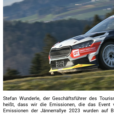
Rallye-Journal
Zimmernachweis
PRESSE
Pressemeldungen
Medienpartner
Pressefotos
Akkreditierung
Nennliste
Zeitplan
Streckenplan
SP Onboard Videos
Stefan Wunderle, der Geschäftsführer des Tourism
Verkaufstellen
heißt, dass wir die Emissionen, die das Event v
Ticket AGB
Emissionen der Jännerrallye 2023 wurden auf Ba