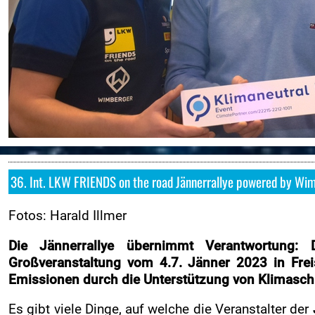
Downloads
Online-Aushang
Regional Rallye Cup
Nennung
Nennliste
Zeitplan
Streckenplan
SP Onboard Videos
36. Int. LKW FRIENDS on the road Jännerrallye powered by Wim
Zimmernachweis
Fotos: Harald Illmer
Verkaufstellen
Die Jännerrallye übernimmt Verantwortung: 
Ticket AGB
Großveranstaltung vom 4.7. Jänner 2023 in Freis
Merchandise Shop
Emissionen durch die Unterstützung von Klimasch
Rallye-Journal
Es gibt viele Dinge, auf welche die Veranstalter der