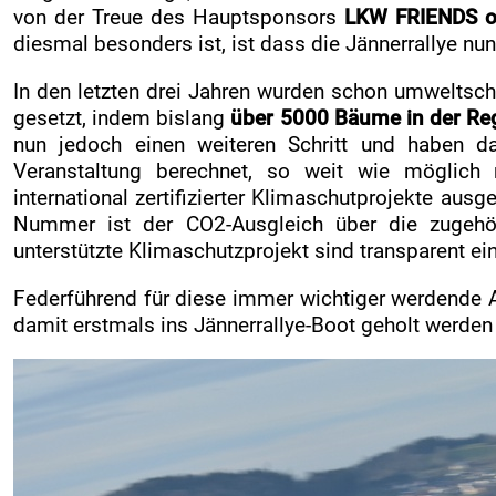
Kontakt
von der Treue des Hauptsponsors
LKW FRIENDS o
diesmal besonders ist, ist dass die Jännerrallye nun
ZUSEHER
In den letzten drei Jahren wurden schon umweltsc
Zuseherinformationen
gesetzt, indem bislang
über 5000 Bäume in der Reg
Live-Resultate
nun jedoch einen weiteren Schritt und haben d
Jännerrallye APP
Veranstaltung berechnet, so weit wie möglich r
international zertifizierter Klimaschutprojekte ausg
Rallye-Simulator
Nummer ist der CO2-Ausgleich über die zugehö
Zeitplan
unterstützte Klimaschutzprojekt sind transparent ei
Nennliste
Federführend für diese immer wichtiger werdende A
Streckenplan
damit erstmals ins Jännerrallye-Boot geholt werden
SP Onboard Videos
Verkaufstellen
Ticket AGB
Merchandise Shop