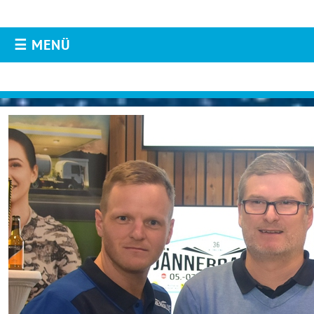
☰ MENÜ
AKTUELLES
Aktuelles
Live-Resultate
Jännerrallye APP
Livestream
Instagram
Twitter
Facebook
Fotos & Videos
TEILNEHMER