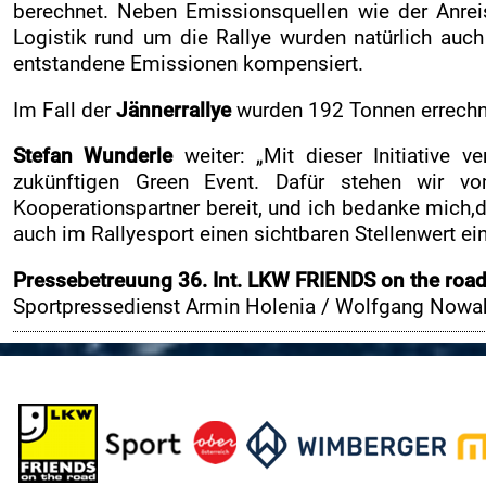
berechnet. Neben Emissionsquellen wie der Anre
Merchandise Shop
Logistik rund um die Rallye wurden natürlich auch
Rallye-Journal
entstandene Emissionen kompensiert.
Zimmernachweis
Im Fall der
Jännerrallye
wurden 192 Tonnen errechnet
INFO
Stefan Wunderle
weiter: „Mit dieser Initiative v
RCM
zukünftigen Green Event. Dafür stehen wir 
Motorsportclubs
Kooperationspartner bereit, und ich bedanke mich,
auch im Rallyesport einen sichtbaren Stellenwert e
Sponsoren / Partner
Rückblick
Pressebetreuung 36. Int. LKW FRIENDS on the roa
Sportpressedienst Armin Holenia / Wolfgang Now
a
Live-Resultate
Jännerrallye APP
Gemeinden
Zimmernachweis
Verkaufstellen