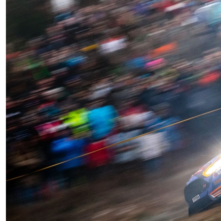
Rallye-Journal
Zimmernachweis
PRESSE
Pressemeldungen
Medienpartner
Pressefotos
Akkreditierung
Nennliste
Zeitplan
Streckenplan
SP Onboard Videos
Verkaufstellen
Ticket AGB