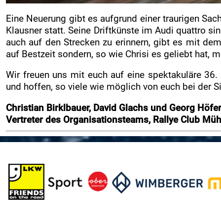
Merchandise Shop
Eine Neuerung gibt es aufgrund einer traurigen Sach
Rallye-Journal
Klausner statt. Seine Driftkünste im Audi quattro s
Zimmernachweis
auch auf den Strecken zu erinnern, gibt es mit de
auf Bestzeit sondern, so wie Chrisi es geliebt hat, m
INFO
Wir freuen uns mit euch auf eine spektakuläre 3
RCM
und hoffen, so viele wie möglich von euch bei der
Motorsportclubs
Christian Birklbauer, David Glachs und Georg Höfe
Sponsoren / Partner
Vertreter des Organisationsteams, Rallye Club Mühl
Rückblick
Live-Resultate
Jännerrallye APP
Gemeinden
Zimmernachweis
Verkaufstellen