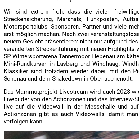
Kontakt
Wir sind extrem froh, dass die vielen freiwillig
ZUSEHER
Streckensicherung, Marshals, Funkposten, Aufbau
Zuseherinformationen
Motorsportclubs, Sponsoren, Partner und viele meh
erst möglich machen. Nach zwei veranstaltungslosen
Live-Resultate
neuem Gesicht präsentieren: nicht nur aufgrund des
Jännerrallye APP
veränderten Streckenführung mit neuen Highlights w
SP Wintersportarena Tannermoor Liebenau am kältes
Rallye-Simulator
Mini-Rundkursen in Lasberg und Windhaag. Windha
Zeitplan
Klassiker sind trotzdem wieder dabei, mit den Pi
Nennliste
Schönau und dem Shakedown in Oberrauchenödt.
Streckenplan
Das Mammutprojekt Livestream wird auch 2023 wieder
Livebilder von den Actionzonen und das Interview-S
SP Onboard Videos
live auf die Videowall in der Messehalle und au
Verkaufstellen
Actionzonen gibt es auch Videowalls, damit man
Ticket AGB
verfolgen kann.
Merchandise Shop