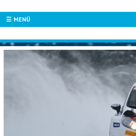
☰ MENÜ
AKTUELLES
Aktuelles
Live-Resultate
Jännerrallye APP
Livestream
Instagram
Twitter
Facebook
Fotos & Videos
TEILNEHMER