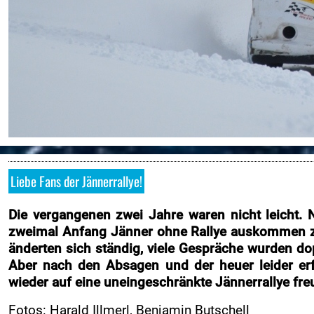
Downloads
Online-Aushang
Regional Rallye Cup
Nennung
Nennliste
Zeitplan
Streckenplan
SP Onboard Videos
Liebe Fans der Jännerrallye!
Zimmernachweis
Die vergangenen zwei Jahre waren nicht leicht. N
Verkaufstellen
zweimal Anfang Jänner ohne Rallye auskommen zu
Ticket AGB
änderten sich ständig, viele Gespräche wurden do
Aber nach den Absagen und der heuer leider er
Merchandise Shop
wieder auf eine uneingeschränkte Jännerrallye fre
Rallye-Journal
Fotos: Harald Illmerl, Benjamin Butschell