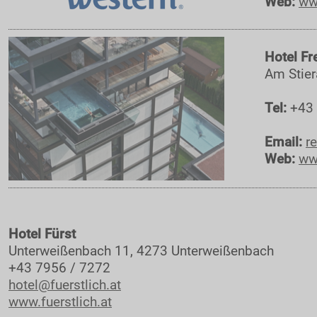
Web:
ww
PRESSE
Pressemeldungen
Hotel Fr
Medienpartner
Am Stier
Pressefotos
Akkreditierung
Tel:
+43 
Nennliste
Email:
r
Zeitplan
Web:
www
Streckenplan
SP Onboard Videos
Tickets / Verkaufstellen
Hotel Fürst
Unterweißenbach 11, 4273 Unterweißenbach
Ticket AGB
+43 7956 / 7272
Merchandise Shop
hotel@fuerstlich.at
Rallye-Journal
www.fuerstlich.at