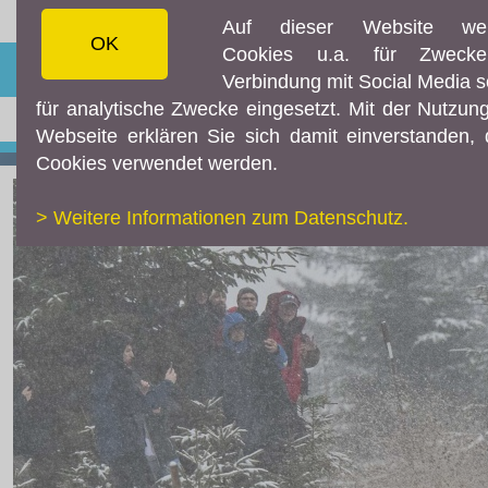
Auf dieser Website we
OK
Cookies u.a. für Zweck
☰ MENÜ
Verbindung mit Social Media 
für analytische Zwecke eingesetzt. Mit der Nutzun
AKTUELLES
Webseite erklären Sie sich damit einverstanden,
Aktuelles
Cookies verwendet werden.
Live-Resultate
> Weitere Informationen zum Datenschutz.
ORM APP
Livestream
Instagram
Facebook
Fotos & Videos
TEILNEHMER
Downloads