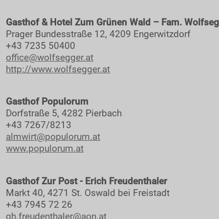
Zimmernachweis
Gasthof & Hotel Zum Grünen Wald – Fam. Wolfseg
INFO
Prager Bundesstraße 12, 4209 Engerwitzdorf
RCM
+43 7235 50400
office@wolfsegger.at
Motorsportclubs
http://www.wolfsegger.at
Partner
Sponsoren / Aussteller
Gasthof Populorum
Rückblick
Dorfstraße 5, 4282 Pierbach
+43 7267/8213
Live-Resultate
almwirt@populorum.at
ORM APP
www.populorum.at
Gemeinden
Zimmernachweis
Gasthof Zur Post - Erich Freudenthaler
Tickets / Verkaufstellen
Markt 40, 4271 St. Oswald bei Freistadt
+43 7945 72 26
Ticket AGB
gh.freudenthaler@aon.at