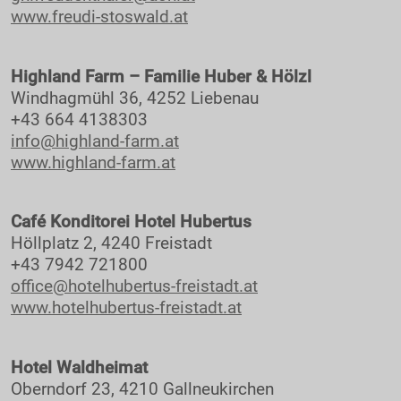
Merchandise Shop
www.freudi-stoswald.at
Rallye-Journal
Archiv
Highland Farm – Familie Huber & Hölzl
Windhagmühl 36, 4252 Liebenau
Kontakt
+43 664 4138303
info@highland-farm.at
www.highland-farm.at
Café Konditorei Hotel Hubertus
Höllplatz 2, 4240 Freistadt
+43 7942 721800
office@hotelhubertus-freistadt.at
www.hotelhubertus-freistadt.at
Hotel Waldheimat
Oberndorf 23, 4210 Gallneukirchen