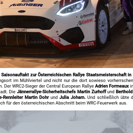
n
Saisonauftakt zur Österreichischen Rallye Staatsmeisterschaft in 
gsort im Mühlviertel und nicht nur die dort sowieso vorherrschen
n. Der WRC2-Sieger der Central European Rallye
Adrien Formeaux
im
tadt. Die
Jännerrallye-Sicherheitschefs Martin Zurhoff
und
Berthold
ye-Rennleiter Martin Dohr
und
Julia Joham.
Und schließlich übte 
uch für den österreichischen Abschnitt beim WRC-Feuerwerk aus.