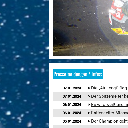
Pressemeldungen / Infos:
>
Die „Air Lengi“ flog
07.01.2024
>
Der Spitzenreiter 
07.01.2024
>
Es wird weiß und im
06.01.2024
>
Entfesselter Michae
06.01.2024
>
Der Champion geht 
05.01.2024