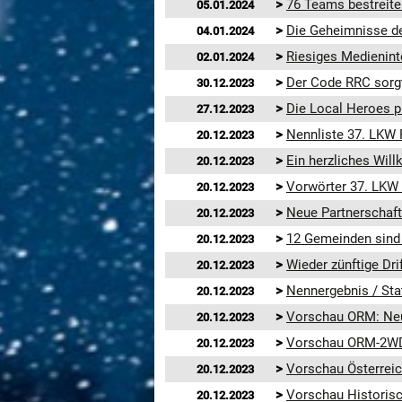
>
76 Teams bestreiten
05.01.2024
>
Die Geheimnisse de
04.01.2024
>
Riesiges Medienint
02.01.2024
>
Der Code RRC sorgt
30.12.2023
>
Die Local Heroes p
27.12.2023
>
Nennliste 37. LKW
20.12.2023
>
Ein herzliches Wil
20.12.2023
>
Vorwörter 37. LKW
20.12.2023
>
Neue Partnerschaft
20.12.2023
>
12 Gemeinden sind
20.12.2023
>
Wieder zünftige Dri
20.12.2023
>
Nennergebnis / Stat
20.12.2023
>
Vorschau ORM: Neue
20.12.2023
>
Vorschau ORM-2WD
20.12.2023
>
Vorschau Österreic
20.12.2023
>
Vorschau Historisc
20.12.2023