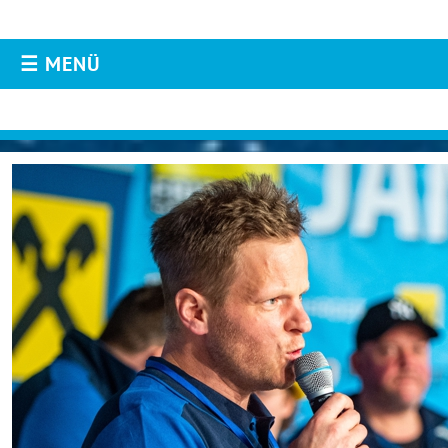
☰ MENÜ
AKTUELLES
Aktuelles
Live-Resultate
ORM APP
Livestream
Instagram
Facebook
Fotos & Videos
TEILNEHMER
Downloads