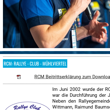
Online-Aushang
Regional Rallye Cup
Nennung
Nennliste
Zeitplan
Streckenplan
SP Onboard Videos
Zimmernachweis
RCM: RALLYE - CLUB - MÜHLVIERTEL
Tickets / Verkaufstellen
RCM Beitrittserklärung zum Downloa
Ticket AGB
Rallye-Journal
Im Juni 2002 wurde der RC
Kontakt
war die Durchführung der Jä
Neben den Rallyegemeinde
ZUSEHER
Wittmann, Raimund Baumsc