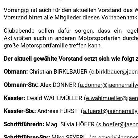
Medienpartner
Vorrangig ist auch für den aktuellen Vorstand das 
Pressefotos
Vorstand bittet alle Mitglieder dieses Vorhaben tatkr
Akkreditierung
Clubabende sollen dafür sorgen, dass ein regel
Nennliste
Aktivitäten auch in anderen Motorsportarten durc
große Motorsportfamilie treffen kann.
Zeitplan
Streckenplan
Der aktuell gewählte Vorstand setzt sich wie folg
SP Onboard Videos
Obmann:
Christian BIRKLBAUER
(c.birklbauer@jaenn
Tickets / Verkaufstellen
Obmann-Stv.:
Alex DONNER (
a.donner@jaennerrally
Ticket AGB
Kassier:
Ewald WAHLMÜLLER
(e.wahlmueller@jaenn
Rallye-Journal
Zimmernachweis
Kassier-Stv.:
Andreas FÜRST
(a.fuerst@jaennerrally
INFO
Schriftführerin:
Mag. Silvia HÖFER
(s.hoefer@jaenne
RCM
Schriftführer-Stv.:
Mike SEYERL
(m.seyerl@jaennerr