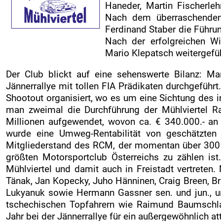
Haneder, Martin Fischerle
Zuseherinformationen
Nach dem überraschendem
Live-Resultate
Ferdinand Staber die Führu
ORM APP
Nach der erfolgreichen W
Mario Klepatsch weitergefüh
Zeitplan
Der Club blickt auf eine sehenswerte Bilanz: M
Nennliste
Jännerrallye mit tollen FIA Prädikaten durchgeführt
Streckenplan
Shootout organisiert, wo es um eine Sichtung des 
SP Onboard Videos
man zweimal die Durchführung der Mühlviertel Ral
Millionen aufgewendet, wovon ca. € 340.000.- an 
Tickets / Verkaufstellen
wurde eine Umweg-Rentabilität von geschätzten c
Ticket AGB
Mitgliederstand des RCM, der momentan über
300 
größten Motorsportclub Österreichs zu zählen ist.
Rallye-Journal
Mühlviertel und damit auch in Freistadt vertreten.
Zimmernachweis
Tänak, Jan Kopecky, Juho Hänninen, Craig Breen, Br
Lukyanuk sowie Hermann Gassner sen. und jun., u
PRESSE
tschechischen Topfahrern wie Raimund Baumschlag
Pressemeldungen
Jahr bei der Jännerrallye für ein außergewöhnlich att