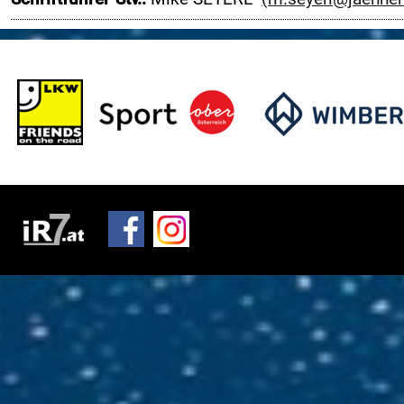
Motorsportclubs
Partner
Sponsoren / Aussteller
Rückblick
Live-Resultate
ORM APP
Gemeinden
Zimmernachweis
Tickets / Verkaufstellen
Ticket AGB
Rallye-Journal
Archiv
Kontakt