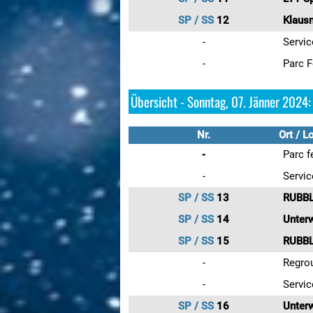
SP / SS
12
Klausn
-
Servic
-
Parc F
Übersicht - Sonntag, 07. Jänner 2024:
Nr.
Ort / L
-
Parc f
-
Servic
SP / SS
13
RUBBL
SP / SS
14
Unter
SP / SS
15
RUBBL
-
Regrou
-
Servic
SP / SS
16
Unter