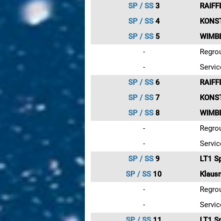
SP / SS
3
RAIFF
SP / SS
4
KONST
SP / SS
5
WIMBE
-
Regrou
-
Servic
SP / SS
6
RAIFF
SP / SS
7
KONST
SP / SS
8
WIMBE
-
Regrou
-
Servic
SP / SS
9
LT1 S
SP / SS
10
Klausn
-
Regrou
-
Servic
SP / SS
11
LT1 S