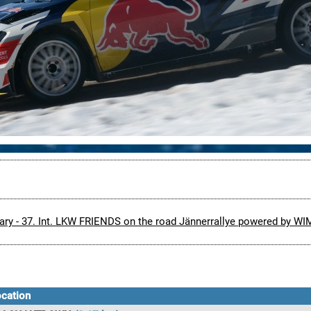
erary - 37. Int. LKW FRIENDS on the road Jännerrallye powered by W
ocation