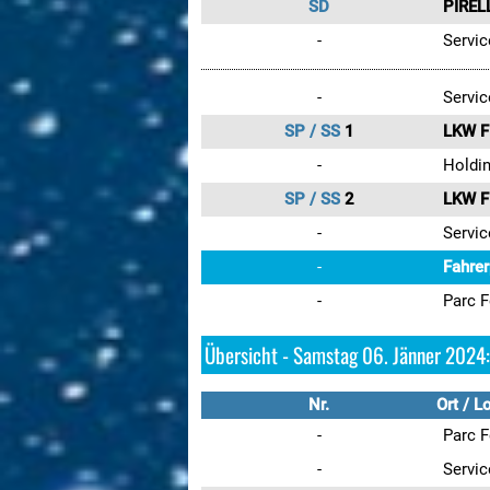
SD
PIRE
-
Servic
-
Servic
SP / SS
1
LKW F
-
Holdin
SP / SS
2
LKW F
-
Servic
-
Fahrer
-
Parc F
Übersicht - Samstag 06. Jänner 2024:
Nr.
Ort / L
-
Parc 
-
Servic