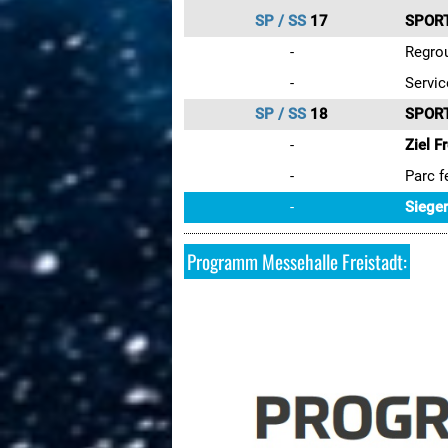
SP / SS
17
SPORT
-
Regrou
-
Servic
SP / SS
18
SPORT
-
Ziel F
-
Parc f
-
Sieger
Programm Messehalle Freistadt: