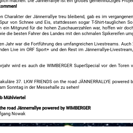
glich machen. Die Jännerrallye ist ein großes gemeinnütziges Proj
ekommen!
n Charakter der Jännerrallye treu bleibend, gab es im vergangenen
Spur von Schnee und Eis, stattdessen sogar T-Shirt-tauglichen S
ein Mitgrund für die hohen Zuschauerzahlen war, hoffen wir doch 
wie die besten Fahrer des Landes mit den schmalen Spikereifen u
en Jahr war die Fortführung des umfangreichen Livestreams. Auch 
unden Live im ORF Sport+ und den Rest im Jännerrallye-Livestrea
orjahr wird es auch die WIMBERGER SuperSpecial vor den Toren vo
ektakuläre 37. LKW FRIENDS on the road JÄNNERRALLYE powered b
 am Sonntag in der Messehalle zu sehen!
b Mühlviertel
the road Jännerrallye powered by WIMBERGER
lfgang Now
ak