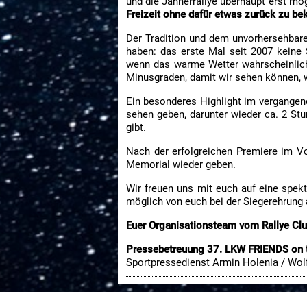
und die Jännerrallye überhaupt erst mö
Freizeit ohne dafür etwas zurück zu b
Der Tradition und dem unvorhersehbare
haben: das erste Mal seit 2007 keine 
wenn das warme Wetter wahrscheinlich 
Minusgraden, damit wir sehen können, 
Ein besonderes Highlight im vergangen
sehen geben, darunter wieder ca. 2 St
gibt.
Nach der erfolgreichen Premiere im V
Memorial wieder geben.
Wir freuen uns mit euch auf eine sp
möglich von euch bei der Siegerehrung
Euer Organisationsteam vom Rallye Clu
Pressebetreuung 37. LKW FRIENDS on 
Sportpressedienst Armin Holenia / Wo