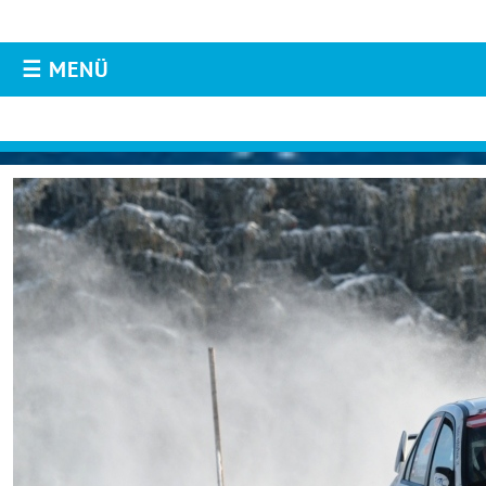
☰ MENÜ
AKTUELLES
Aktuelles
Live-Resultate
ORM APP
Livestream
Instagram
Facebook
Fotos & Videos
TEILNEHMER
Downloads