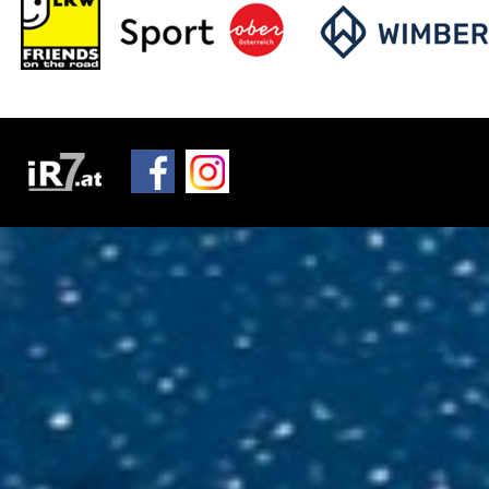
Motorsportclubs
Partner
Sponsoren / Aussteller
Rückblick
Live-Resultate
ORM APP
Gemeinden
Zimmernachweis
Tickets / Verkaufstellen
Ticket AGB
Rallye-Journal
Archiv
Kontakt