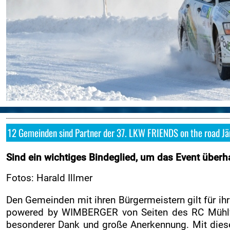
Online-Aushang
Regional Rallye Cup
Nennung
Nennliste
Zeitplan
Streckenplan
SP Onboard Videos
Zimmernachweis
12 Gemeinden sind Partner der 37. LKW FRIENDS on the road 
Tickets / Verkaufstellen
Sind ein wichtiges Bindeglied, um das Event über
Ticket AGB
Fotos: Harald Illmer
Rallye-Journal
Kontakt
Den Gemeinden mit ihren Bürgermeistern gilt für i
powered by WIMBERGER von Seiten des RC Mühlvi
ZUSEHER
besonderer Dank und große Anerkennung. Mit dieser