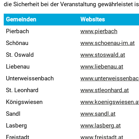
die Sicherheit bei der Veranstaltung gewährleistet i
Zuseherinformationen
Live-Resultate
Gemeinden
Websites
ORM APP
Pierbach
www.pierbach
Zeitplan
Schönau
www.schoenau-im.at
Nennliste
St. Oswald
www.stoswald.at
Streckenplan
Liebenau
www.liebenau.at
SP Onboard Videos
Tickets / Verkaufstellen
Unterweissenbach
www.unterweissenbac
Ticket AGB
St. Leonhard
www.stleonhard.at
Rallye-Journal
Königswiesen
www.koenigswiesen.a
Zimmernachweis
Sandl
www.sandl.at
PRESSE
Lasberg
www.lasberg.at
Pressemeldungen
Freistadt
www.freistadt.at