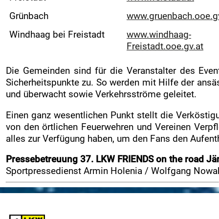
Medienpartner
Grünbach
www.gruenbach.ooe.gv
Pressefotos
Windhaag bei Freistadt
www.windhaag-
Akkreditierung
Freistadt.ooe.gv.at
Nennliste
Die Gemeinden sind für die Veranstalter des Event
Zeitplan
Sicherheitspunkte zu. So werden mit Hilfe der ansä
Streckenplan
und überwacht sowie Verkehrsströme geleitet.
SP Onboard Videos
Einen ganz wesentlichen Punkt stellt die Verköstig
Tickets / Verkaufstellen
von den örtlichen Feuerwehren und Vereinen Verpf
alles zur Verfügung haben, um den Fans den Aufent
Ticket AGB
Rallye-Journal
Pressebetreuung 37. LKW FRIENDS on the road J
Sportpressedienst Armin Holenia / Wolfgang Now
a
Zimmernachweis
INFO
RCM