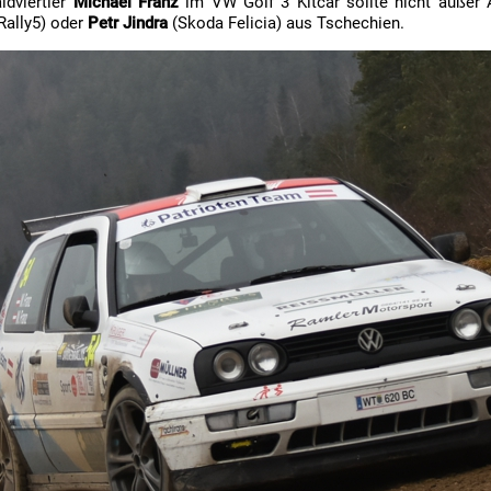
ldviertler
Michael Franz
im VW Golf 3 Kitcar sollte nicht außer
Rally5) oder
Petr Jindra
(Skoda Felicia) aus Tschechien.