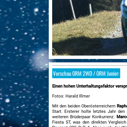
Vorschau ORM 2WD / ORM Junior:
Einen hohen Unterhaltungsfaktor verspr
Fotos: Harald Illmer
Mit den beiden Oberösterreichern
Rapha
Start. Ersterer holte letztes Jahr de
weiteren Brüderpaar Konkurrenz.
Marce
Fiesta ST, was den direkten Vergleic