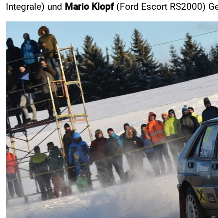
Integrale) und
Mario Klopf
(Ford Escort RS2000) Ge
Zuseherinformationen
Live-Resultate
ORM APP
Zeitplan
Nennliste
Streckenplan
SP Onboard Videos
Tickets / Verkaufstellen
Ticket AGB
Rallye-Journal
Zimmernachweis
PRESSE
Pressemeldungen