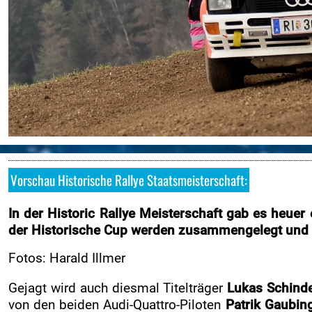
Online-Aushang
Regional Rallye Cup
Nennung
Nennliste
Zeitplan
Streckenplan
SP Onboard Videos
Zimmernachweis
Vorschau Historische Rallye Staatsmeisterschaft:
Tickets / Verkaufstellen
In der Historic Rallye Meisterschaft gab es heuer 
Ticket AGB
der Historische Cup werden zusammengelegt und 
Rallye-Journal
Fotos: Harald Illmer
Kontakt
Gejagt wird auch diesmal Titelträger
Lukas Schind
ZUSEHER
von den beiden Audi-Quattro-Piloten
Patrik Gaubin