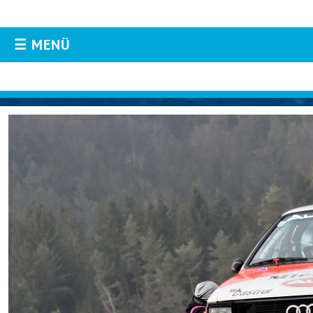
☰ MENÜ
AKTUELLES
Aktuelles
Live-Resultate
ORM APP
Livestream
Instagram
Facebook
Fotos & Videos
TEILNEHMER
Downloads