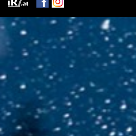
Motorsportclubs
Partner
Sponsoren / Aussteller
Rückblick
Live-Resultate
ORM APP
Gemeinden
Zimmernachweis
Tickets / Verkaufstellen
Ticket AGB
Rallye-Journal
Archiv
Kontakt