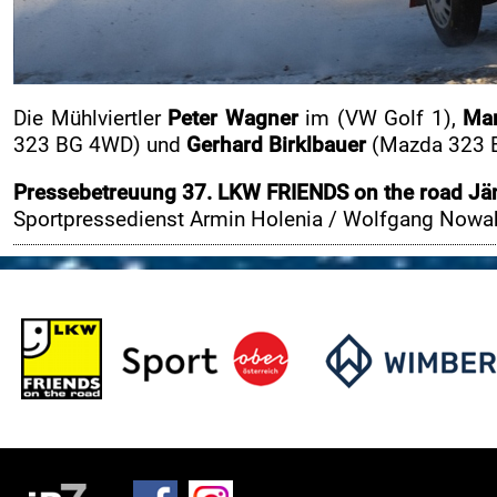
Medienpartner
Pressefotos
Akkreditierung
Die Mühlviertler
Peter Wagner
im (VW Golf 1),
Mar
Nennliste
323 BG 4WD) und
Gerhard Birklbauer
(Mazda 323 BG
Zeitplan
Pressebetreuung 37. LKW FRIENDS on the road J
Streckenplan
Sportpressedienst Armin Holenia / Wolfgang Now
a
SP Onboard Videos
Tickets / Verkaufstellen
Ticket AGB
Rallye-Journal
Zimmernachweis
INFO
RCM