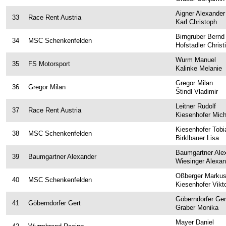
Online-Ticketshop
Aigner Alexander
33
Race Rent Austria
Tickets
Karl Christoph
Ticket AGB
Birngruber Bernd
34
MSC Schenkenfelden
Hofstadler Christ
Rallye-Journal
Wurm Manuel
35
FS Motorsport
Kalinke Melanie
Archiv
Gregor Milan
36
Gregor Milan
Kontakt
Štindl Vladimir
Leitner Rudolf
37
Race Rent Austria
Kiesenhofer Mich
Kiesenhofer Tobi
38
MSC Schenkenfelden
Birklbauer Lisa
Baumgartner Ale
39
Baumgartner Alexander
Wiesinger Alexan
Oßberger Marku
40
MSC Schenkenfelden
Kiesenhofer Vikto
Göberndorfer Ger
41
Göberndorfer Gert
Graber Monika
Mayer Daniel