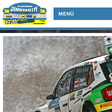
MENÜ
TEILNEHMER
Downloads
Online-Aushang
Regional Rallye Cup
Nennung
Nennliste
Zeitplan
Streckenplan
Zimmernachweis
Rallyeshop
Online-Ticketshop