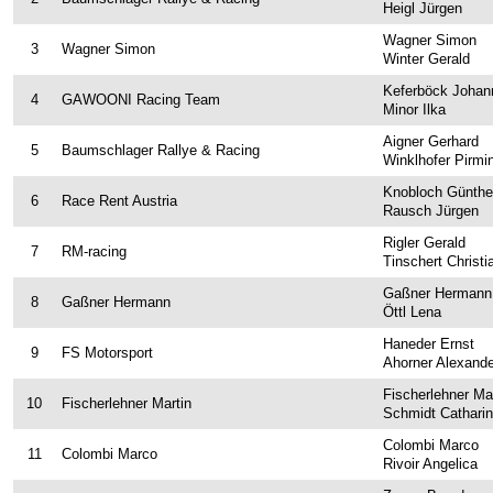
Heigl Jürgen
Online-Ticketshop
Wagner Simon
3
Wagner Simon
Winter Gerald
Tickets
Keferböck Johan
4
GAWOONI Racing Team
Ticket AGB
Minor Ilka
Aigner Gerhard
Rallye-Journal
5
Baumschlager Rallye & Racing
Winklhofer Pirmi
Zimmernachweis
Knobloch Günthe
6
Race Rent Austria
Rausch Jürgen
PRESSE
Rigler Gerald
7
RM-racing
Tinschert Christi
Pressemeldungen
Gaßner Hermann
8
Gaßner Hermann
Medienpartner
Öttl Lena
Pressefotos
Haneder Ernst
9
FS Motorsport
Ahorner Alexande
Akkreditierung
Fischerlehner Ma
10
Fischerlehner Martin
Schmidt Cathari
Nennliste
Colombi Marco
11
Colombi Marco
Zeitplan
Rivoir Angelica