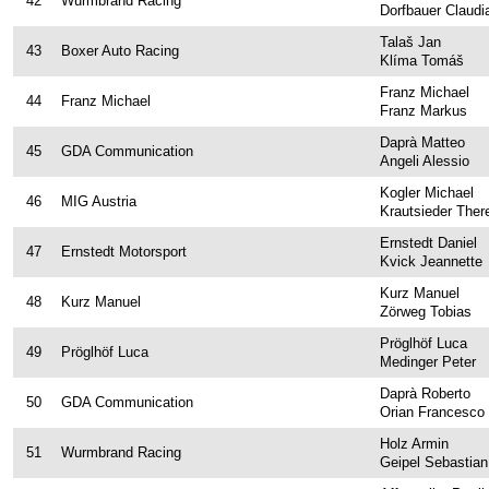
42
Wurmbrand Racing
Dorfbauer Claudi
Talaš Jan
43
Boxer Auto Racing
Klíma Tomáš
Franz Michael
44
Franz Michael
Franz Markus
Daprà Matteo
45
GDA Communication
Angeli Alessio
Kogler Michael
46
MIG Austria
Krautsieder Ther
Ernstedt Daniel
47
Ernstedt Motorsport
Kvick Jeannette
Kurz Manuel
48
Kurz Manuel
Zörweg Tobias
Pröglhöf Luca
49
Pröglhöf Luca
Medinger Peter
Daprà Roberto
50
GDA Communication
Orian Francesco
Holz Armin
51
Wurmbrand Racing
Geipel Sebastian