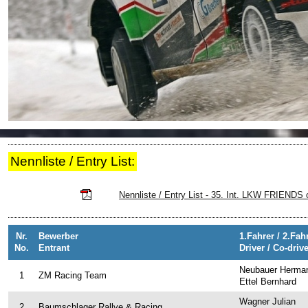
Tickets
Ticket AGB
Rallye-Journal
Kontakt
ZUSEHER
Zuseherinformationen
Nennliste / Entry List:
Live-Resultate
Jännerrallye APP
Nennliste / Entry List - 35. Int. LKW FRIENDS o
Rallye-Simulator
Zeitplan
Nr.
Bewerber
1.Fahrer / 2.Fah
No.
Entrant
Driver / Co-driv
Nennliste
Neubauer Herma
1
ZM Racing Team
Ettel Bernhard
Streckenplan
Wagner Julian
Rallyeshop
2
Baumschlager Rallye & Racing