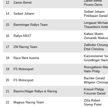
Streckenplan
Zanon Bernd
12
Zanon Bernd
Piceno Denis
Rallyeshop
Seiberl Johann
14
Seiberl Johann
Pirklbauer Daniel
Online-Ticketshop
Lengauer Michae
Tickets
15
Bamminger Rallye Team
Thauerböck Andr
Ticket AGB
Kalteis Martin
16
Rallye ABST
Zemanek Marku
Rallye-Journal
Zellhofer Christo
17
ZM Racing Team
Zimmernachweis
Ettel Christina
Katzensteiner Se
18
Race Rent Austria
LIVE
Gründlinger Han
Aktuelles
Rossgatterer Mar
19
FS Motorsport
Hahn Philip
Live-Resultate
Bachler Gerald
20
FS Motorsport
Wögerer Christo
Jännerrallye APP
Kreisel Philipp
21
Baumschlager Rallye & Racing
Livestream
Foissner Daniel
Instagram
Zitta Robert
22
Magnus Racing Team
Stemp Peter