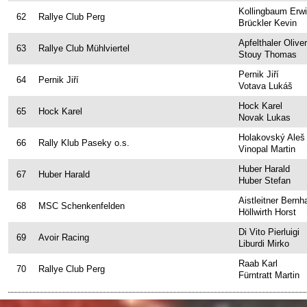
Kollingbaum Erw
62
Rallye Club Perg
Brückler Kevin
Apfelthaler Oliver
63
Rallye Club Mühlviertel
Stouy Thomas
Pernik Jiří
64
Pernik Jiří
Votava Lukáš
Hock Karel
65
Hock Karel
Novak Lukas
Holakovský Aleš
66
Rally Klub Paseky o.s.
Vinopal Martin
Huber Harald
67
Huber Harald
Huber Stefan
Aistleitner Bernh
68
MSC Schenkenfelden
Höllwirth Horst
Di Vito Pierluigi
69
Avoir Racing
Liburdi Mirko
Raab Karl
70
Rallye Club Perg
Fürntratt Martin