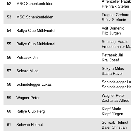
Affenzeller Patrik
52
MSC Schenkenfelden
Preinfalk Stefan
Fragner Gerhard
53
MSC Schenkenfelden
Stütz Stefanie
Voit Domenic
54
Rallye Club Mühlviertel
Pilz Jürgen
Schinagl Harald
55
Rallye Club Mühlviertel
Freudenthaler Ma
Petrasek Jiri
56
Petrasek Jiri
Kral Josef
Sekyra Milos
57
Sekyra Milos
Basta Pavel
Schindelegger L
58
Schindelegger Lukas
Schindelegger H
Wagner Peter
59
Wagner Peter
Zacharias Alfred
Klopf Mario
60
Rallye Club Perg
Klopf Jürgen
Schwab Helmut
61
Schwab Helmut
Baier Christian