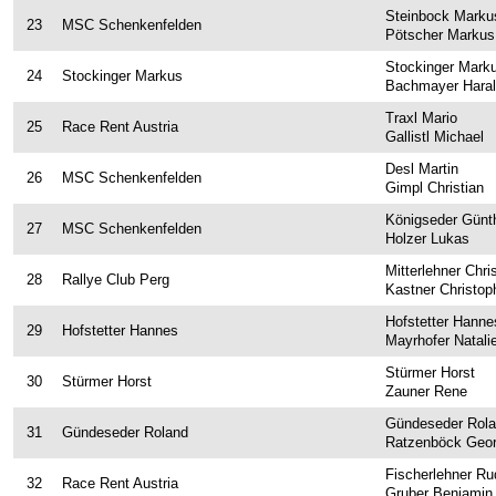
Twitter
Steinbock Marku
23
MSC Schenkenfelden
Pötscher Markus
Facebook
Stockinger Mark
24
Stockinger Markus
Fotos & Videos
Bachmayer Hara
INFO
Traxl Mario
25
Race Rent Austria
Gallistl Michael
RCM
Desl Martin
26
MSC Schenkenfelden
Gimpl Christian
Motorsportclubs
Königseder Günt
27
MSC Schenkenfelden
Sponsoren / Partner
Holzer Lukas
Mitterlehner Chri
Rückblick
28
Rallye Club Perg
Kastner Christop
Live-Resultate
Hofstetter Hanne
29
Hofstetter Hannes
Mayrhofer Natali
Jännerrallye APP
Stürmer Horst
30
Stürmer Horst
Gemeinden
Zauner Rene
Zimmernachweis
Gündeseder Rol
31
Gündeseder Roland
Ratzenböck Geo
Rallyeshop
Fischerlehner Ru
32
Race Rent Austria
Gruber Benjamin