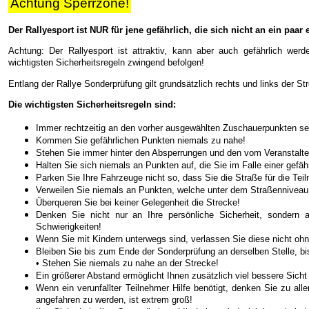
Twitter
Achtung Sperrzone!
Facebook
Der Rallyesport ist NUR für jene gefährlich, die sich nicht an ein p
Fotos & Videos
Achtung: Der Rallyesport ist attraktiv, kann aber auch gefährlich wer
wichtigsten Sicherheitsregeln zwingend befolgen!
INFO
Entlang der Rallye Sonderprüfung gilt grundsätzlich rechts und links der
RCM
Die wichtigsten Sicherheitsregeln sind:
Motorsportclubs
Immer rechtzeitig an den vorher ausgewählten Zuschauerpunkten se
Kommen Sie gefährlichen Punkten niemals zu nahe!
Sponsoren / Partner
Stehen Sie immer hinter den Absperrungen und den vom Veranstalt
Halten Sie sich niemals an Punkten auf, die Sie im Falle einer gefäh
Rückblick
Parken Sie Ihre Fahrzeuge nicht so, dass Sie die Straße für die Tei
Verweilen Sie niemals an Punkten, welche unter dem Straßenniveau 
Live-Resultate
Überqueren Sie bei keiner Gelegenheit die Strecke!
Denken Sie nicht nur an Ihre persönliche Sicherheit, sondern 
Jännerrallye APP
Schwierigkeiten!
Wenn Sie mit Kindern unterwegs sind, verlassen Sie diese nicht ohn
Gemeinden
Bleiben Sie bis zum Ende der Sonderprüfung an derselben Stelle, bis
• Stehen Sie niemals zu nahe an der Strecke!
Zimmernachweis
Ein größerer Abstand ermöglicht Ihnen zusätzlich viel bessere Sich
Rallyeshop
Wenn ein verunfallter Teilnehmer Hilfe benötigt, denken Sie zu all
angefahren zu werden, ist extrem groß!