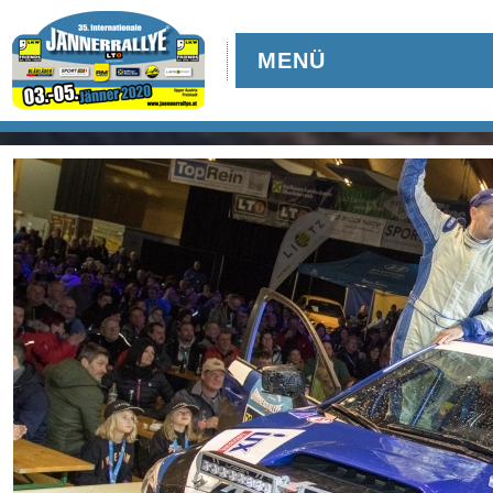
MENÜ
TEILNEHMER
Downloads
Online-Aushang
Regional Rallye Cup
Nennung
Nennliste
Zeitplan
Streckenplan
Zimmernachweis
Rallyeshop
Online-Ticketshop