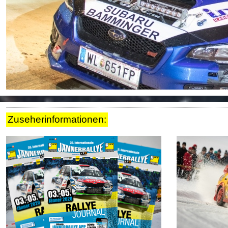
Tickets
Ticket AGB
Rallye-Journal
Kontakt
ZUSEHER
Zuseherinformationen
Zuseherinformationen:
Live-Resultate
Jännerrallye APP
Rallye-Simulator
Zeitplan
Nennliste
Streckenplan
Rallyeshop