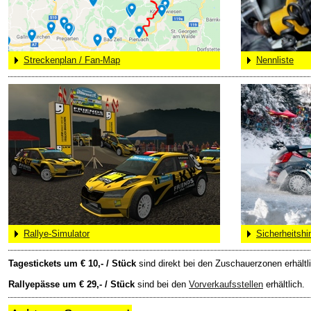
Streckenplan
Rallyeshop
Online-Ticketshop
Streckenplan / Fan-Map
Nennliste
Tickets
Ticket AGB
Rallye-Journal
Zimmernachweis
LIVE
Aktuelles
Live-Resultate
Rallye-Simulator
Sicherheitshi
Jännerrallye APP
Tagestickets um € 10,- / Stück
sind direkt bei den Zuschauerzonen erhältl
Livestream
Rallyepässe um € 29,- / Stück
sind bei den
Vorverkaufsstellen
erhältlich.
Instagram