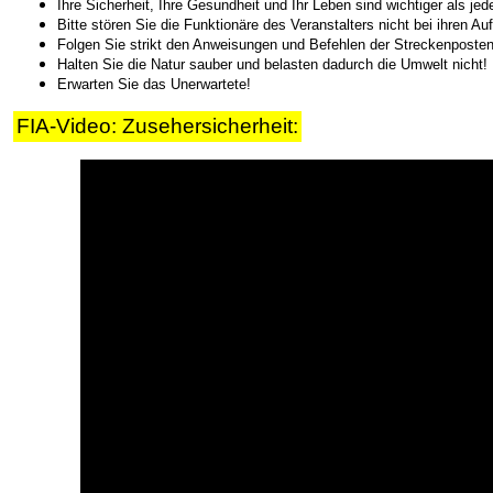
Online-Ticketshop
Ihre Sicherheit, Ihre Gesundheit und Ihr Leben sind wichtiger als je
Bitte stören Sie die Funktionäre des Veranstalters nicht bei ihren 
Tickets
Folgen Sie strikt den Anweisungen und Befehlen der Streckenposten,
Halten Sie die Natur sauber und belasten dadurch die Umwelt nicht!
Ticket AGB
Erwarten Sie das Unerwartete!
Rallye-Journal
FIA-Video: Zusehersicherheit:
Archiv
Kontakt